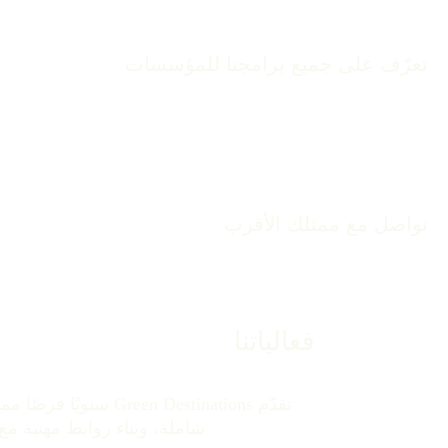
تعرّف على جميع برامجنا للمؤسسات
الممثلين
شبكتنا الواسعة من ممثلي Green Destinations، المنتشرة في أكثر من 60 دولة، ونهجنا يجعل برامج Green Destinations متاحة للوجهات في جميع أنحاء العالم.
تواصل مع ممثلك الأقرب
فعالياتنا
تقدّم Destinations
شاملة، وبناء روابط مهنية مع روّاد