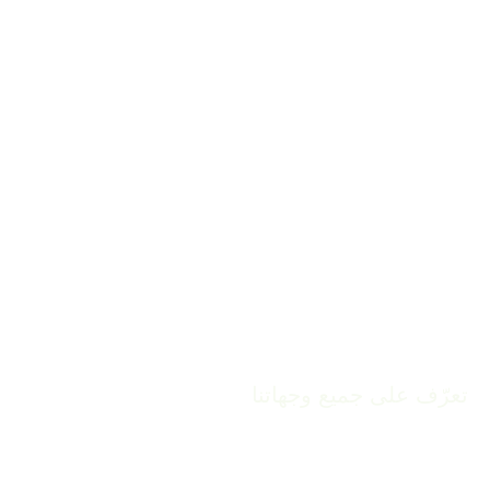
الوجهات السياحية
منذ بدايتنا في عام ٢٠١٤، انضمت أكثر من ٤۰۰وجهة إلى برنامج الجوائز والشهادات الخاص بنا ومسابقة أفضل ١۰۰ قصة.
تعرّف على جميع وجهاتنا
المؤسسات
برنامج السفر الجي