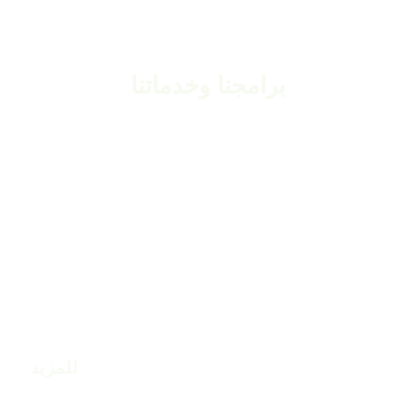
برامجنا وخدماتنا
للمؤسسات
نستخدم مجموعة من الادوات لتقييم ودعم و
السياحية
للمزيد