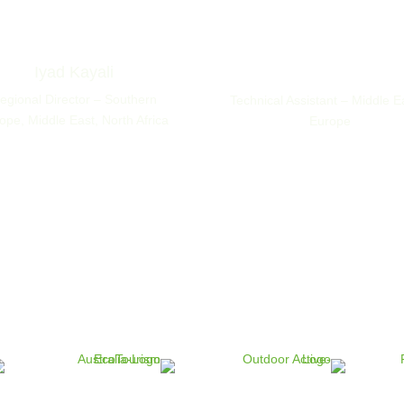
Iyad Kayali
Zakaria Alsaqer
egional Director – Southern
Technical Assistant – Middle E
ope, Middle East, North Africa
Europe