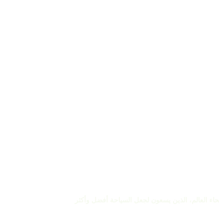
يمية
لاستدامة في القطاع السياحي على مستوى
 وشركائنا وسفرائنا من جميع أنحاء العالم، الذين يسعون لجعل السياحة أفضل وأكثر