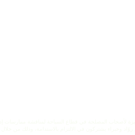
Green  سنويًا فرصًا مميزة لأصحاب المصلحة في قطاع السياحة لمناقشة مم
 وخبراء يشتركون في الالتزام بالاستدامة، وذلك من خلال فعاليات stinations