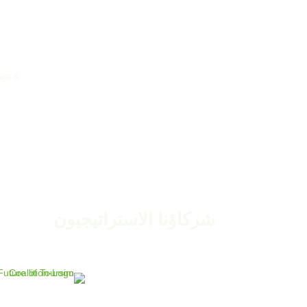
ast &
شركاؤنا الاستراتيجيون