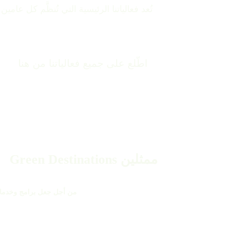
تُعد فعالياتنا الرئيسية التي تُنظَّم كل عامين من أبرز محطات 
اطّلع على جميع فعالياتنا من هنا
ممثلين Green Destinations
من أجل جعل برامج وخدمات Green Destination متاحة للوجهات حول العالم، نتبع نهجًا لامركزيًا من خلال شبكة واسعة