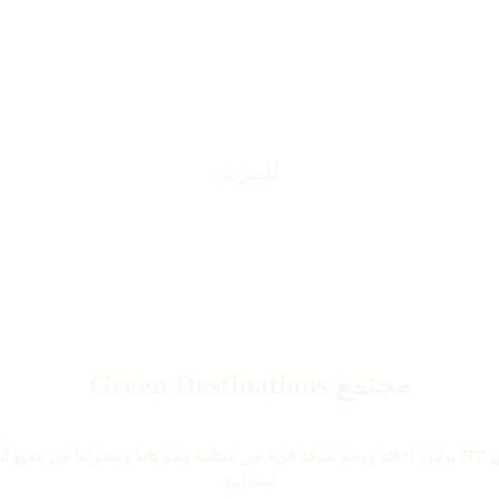
ات إدارة الوجهات السياحية المحلية والإقل
 والمنظمات الأخرى فرصة الاستفادة من خبراتنا في تحقيق ا
العالم
للمزيد
مجتمع Green Destinations
تم إطلاق مجتمع Green Destinations لدينا في معرض ITB برلين 2015، ويضم شبكة قوية من ممثلينا
استدامة