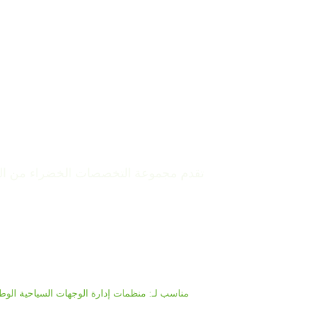
تقدم مجموعة التخصصات الخضراء من المت
برنامج التدريب عبر الإنترنت
مناسب لـ: منظمات إدارة الوجهات السياحية الوطنية وا