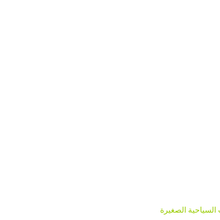
تسجل الوجهات السياحية في برامج جوائز اعتماد Green
ة GSTC للمشاركة في دورة عن إدارة
مستمر من خلال
 السياحية الصغيرة