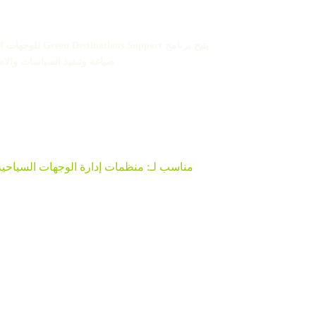
يتيح برنامج t
صياغة وتنفيذ السياسات والاس
الأدوات والتدريب للوجهات
مناسب لـ: منظمات إدارة الوجهات السياحية/ 
الأدوات والتوجيه لمواجهة أهم التحديا
والاستدامة