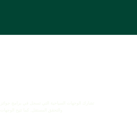
والتحقق المستقل. كما تتيح الوجهات المشاركة في مسابقة أفضل 100 قصة فرصة ال