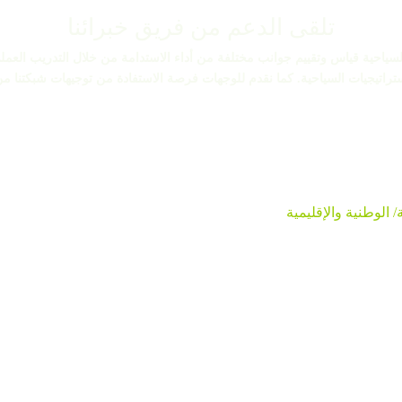
تلقى الدعم من فريق خبرائنا
Green Destinations Suppor للوجهات السياحية قياس وتقييم جوانب مختلفة من أداء الاستدامة من خلا
تراتيجيات السياحية. كما نقدم للوجهات فرصة الاستفادة من توجيهات شبكتنا من
الوطنية والإقليمية
تمكين منظمات إدارة الوجهات السياحية (DMOs) من خلال
ت في إدارة الوجهات